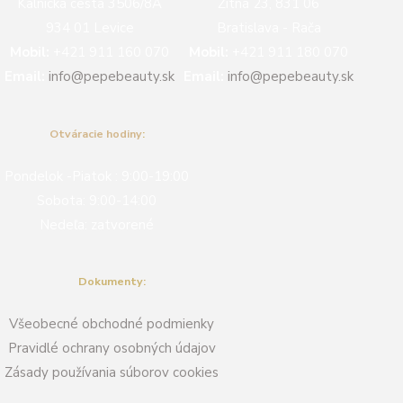
Kalnická cesta 3506/8A
Žitná 23, 831 06
934 01 Levice
Bratislava - Rača
Mobil:
+421 911 160 070
Mobil:
+421 911 180 070
Email:
info@pepebeauty.sk
Email:
info@pepebeauty.sk
Otváracie hodiny
:
Pondelok -Piatok : 9:00-19:00
Sobota: 9:00-14:00
Nedeľa: zatvorené
Dokumenty:
Všeobecné obchodné podmienky
Pravidlé ochrany osobných údajov
Zásady používania súborov cookies