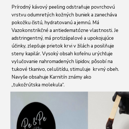
Prírodný kávový peeling odstraňuje povrchovú
vrstvu odumretých kožných buniek a zanecháva
pokožku čistú, hydratovanú a jemnú. Má
Vazokonstrikčné a antiedematózne vlastnosti. Je
adstringentný, má protizápalové a upokojujúce
účinky, zlepšuje prietok krvi v žilách a posilňuje
steny kapilár. Vysoký obsah kofeínu urýchľuje
vylučovanie nahromadených lipidov, pôsobí na
tukové tkanivo, celulitídu, stimuluje krvný obeh.
Navyše obsahuje Karnitín známy ako
„tukožrútska molekula“.