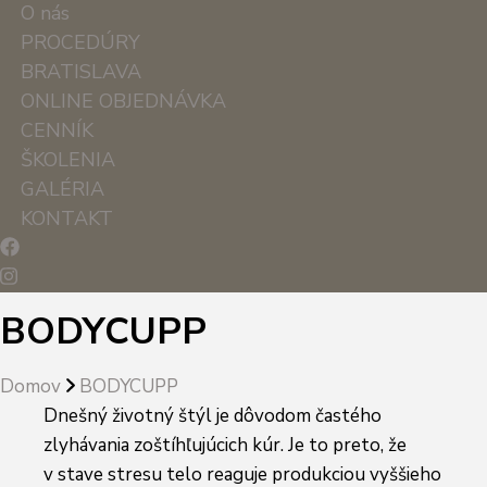
O nás
PROCEDÚRY
BRATISLAVA
ONLINE OBJEDNÁVKA
CENNÍK
ŠKOLENIA
GALÉRIA
KONTAKT
BODYCUPP
Domov
BODYCUPP
Dnešný životný štýl je dôvodom častého
zlyhávania zoštíhľujúcich kúr. Je to preto, že
v stave stresu telo reaguje produkciou vyššieho