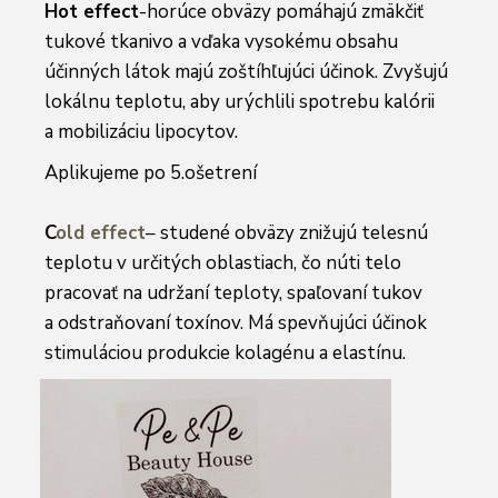
Hot effect
-horúce obväzy pomáhajú zmäkčiť
tukové tkanivo a vďaka vysokému obsahu
účinných látok majú zoštíhľujúci účinok. Zvyšujú
lokálnu teplotu, aby urýchlili spotrebu kalórii
a mobilizáciu lipocytov.
Aplikujeme po 5.ošetrení
C
old effect
– studené obväzy znižujú telesnú
teplotu v určitých oblastiach, čo núti telo
pracovať na udržaní teploty, spaľovaní tukov
a odstraňovaní toxínov. Má spevňujúci účinok
stimuláciou produkcie kolagénu a elastínu.