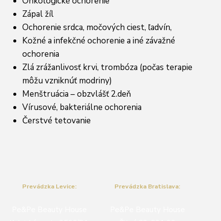
Onkologické ochorenie
Zápal žíl
Ochorenie srdca, močových ciest, ľadvín,
Kožné a infekčné ochorenie a iné závažné
ochorenia
Zlá zrážanlivosť krvi, trombóza (počas terapie
môžu vzniknúť modriny)
Menštruácia – obzvlášť 2.deň
Vírusové, bakteriálne ochorenia
Čerstvé tetovanie
Prevádzka Levice:
Prevádzka Bratislava:
Pe&Pe Beauty House
Pe&Pe Beauty House