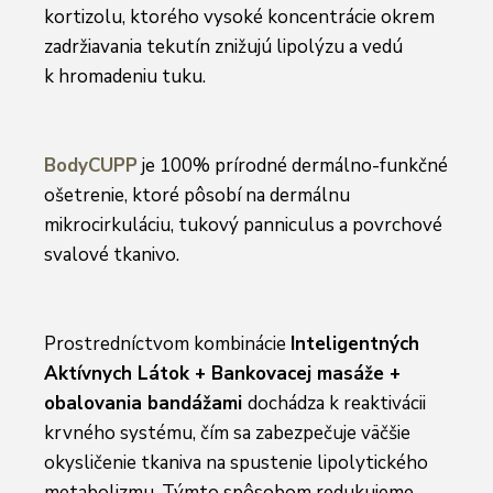
kortizolu, ktorého vysoké koncentrácie okrem
zadržiavania tekutín znižujú lipolýzu a vedú
k hromadeniu tuku.
BodyCUPP
je 100% prírodné dermálno-funkčné
ošetrenie, ktoré pôsobí na dermálnu
mikrocirkuláciu, tukový panniculus a povrchové
svalové tkanivo.
Prostredníctvom kombinácie
Inteligentných
Aktívnych Látok + Bankovacej masáže +
obalovania bandážami
dochádza k reaktivácii
krvného systému, čím sa zabezpečuje väčšie
okysličenie tkaniva na spustenie lipolytického
metabolizmu. Týmto spôsobom redukujeme